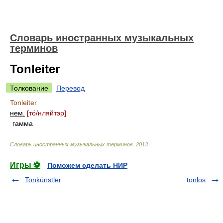
Словарь иностранных музыкальных
терминов
Tonleiter
Толкование
Перевод
Tonleiter
нем.
[т
о́/
нляйтэр]
гамма
Словарь иностранных музыкальных терминов
.
2013
.
Игры ⚽
Поможем сделать НИР
Tonkünstler
tonlos