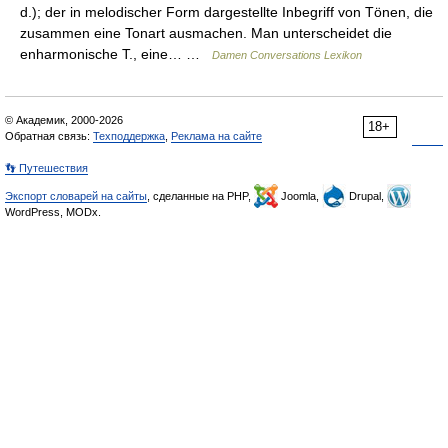
d.); der in melodischer Form dargestellte Inbegriff von Tönen, die
zusammen eine Tonart ausmachen. Man unterscheidet die
enharmonische T., eine… …
Damen Conversations Lexikon
© Академик, 2000-2026
18+
Обратная связь:
Техподдержка
,
Реклама на сайте
👣 Путешествия
Экспорт словарей на сайты
, сделанные на PHP,
Joomla,
Drupal,
WordPress, MODx.