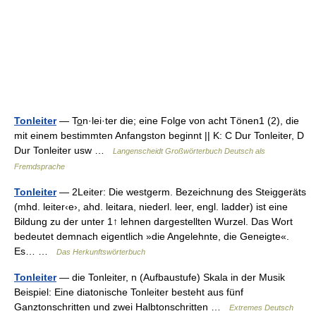
Tonleiter
— To̲n·lei·ter die; eine Folge von acht Tönen1 (2), die
mit einem bestimmten Anfangston beginnt || K: C Dur Tonleiter, D
Dur Tonleiter usw …
Langenscheidt Großwörterbuch Deutsch als
Fremdsprache
Tonleiter
— 2Leiter: Die westgerm. Bezeichnung des Steiggeräts
(mhd. leiter‹e›, ahd. leitara, niederl. leer, engl. ladder) ist eine
Bildung zu der unter 1↑ lehnen dargestellten Wurzel. Das Wort
bedeutet demnach eigentlich »die Angelehnte, die Geneigte«.
Es… …
Das Herkunftswörterbuch
Tonleiter
— die Tonleiter, n (Aufbaustufe) Skala in der Musik
Beispiel: Eine diatonische Tonleiter besteht aus fünf
Ganztonschritten und zwei Halbtonschritten …
Extremes Deutsch