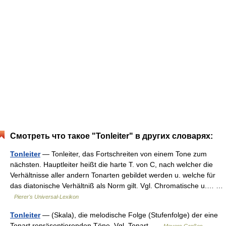
Смотреть что такое "Tonleiter" в других словарях:
Tonleiter
— Tonleiter, das Fortschreiten von einem Tone zum
nächsten. Hauptleiter heißt die harte T. von C, nach welcher die
Verhältnisse aller andern Tonarten gebildet werden u. welche für
das diatonische Verhältniß als Norm gilt. Vgl. Chromatische u.… …
Pierer's Universal-Lexikon
Tonleiter
— (Skala), die melodische Folge (Stufenfolge) der eine
Tonart repräsentierenden Töne. Vgl. Tonart …