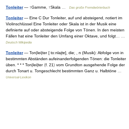
Tonleiter
— ↑Gamme, ↑Skala …
Das große Fremdwörterbuch
Tonleiter
— Eine C Dur Tonleiter, auf und absteigend, notiert im
Violinschlüssel Eine Tonleiter oder Skala ist in der Musik eine
definierte auf oder absteigende Folge von Tönen. In den meisten
Fällen hat eine Tonleiter den Umfang einer Oktave, und folgt… …
Deutsch Wikipedia
Tonleiter
— Ton|lei|ter [ to:nlai̮tɐ], die; , n (Musik): Abfolge von in
bestimmten Abständen aufeinanderfolgenden Tönen: die Tonleiter
üben. * * * Ton|lei|ter 〈f. 21〉 vom Grundton ausgehende Folge der
durch Tonart u. Tongeschlecht bestimmten Ganz u. Halbtöne …
Universal-Lexikon